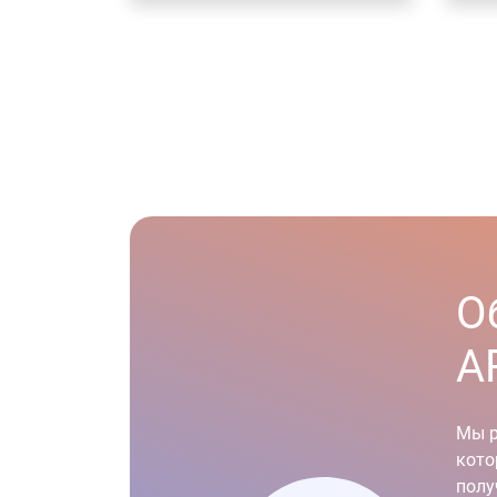
О
A
Мы р
кото
полу