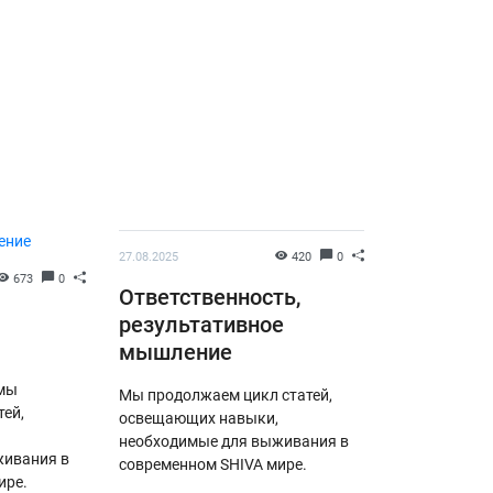
27.08.2025
420
0
673
0
Ответственность,
результативное
мышление
 мы
Мы продолжаем цикл статей,
тей,
освещающих навыки,
необходимые для выживания в
живания в
современном SHIVA мире.
ире.