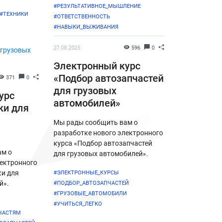
#РЕЗУЛЬТАТИВНОЕ_МЫШЛЕНИЕ
#ТЕХНИКИ
#ОТВЕТСТВЕННОСТЬ
#НАВЫКИ_ВЫЖИВАНИЯ
27.08.2025
596
0
Электронный курс
«Подбор автозапчастей
371
0
для грузовых
урс
автомобилей»
ки для
Мы рады сообщить вам о
разработке нового электронного
курса «Подбор автозапчастей
ам о
для грузовых автомобилей».
лектронного
и для
#ЭЛЕКТРОННЫЕ_КУРСЫ
й».
#ПОДБОР_АВТОЗАПЧАСТЕЙ
#ГРУЗОВЫЕ_АВТОМОБИЛИ
#УЧИТЬСЯ_ЛЕГКО
ЧАСТЯМ