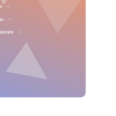
и
ры
вания