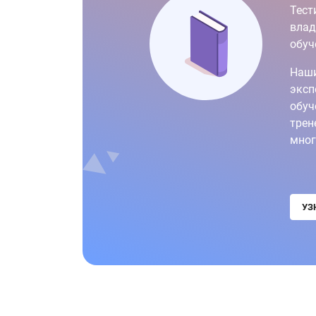
Тест
влад
обуч
Наши
эксп
обуч
трен
мног
УЗ