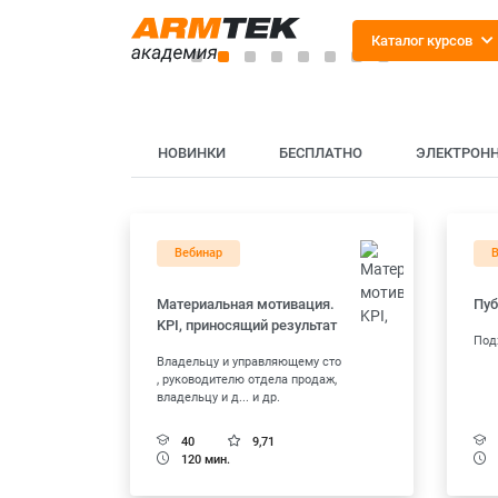
Каталог курсов
НОВИНКИ
БЕСПЛАТНО
ЭЛЕКТРОН
ЭЛЕКТРОННЫЙ КУРС
Холодные звонки
Вебинар
Материальная мотивация.
Пуб
Подробнее
KPI, приносящий результат
Под
Владельцу и управляющему сто
, руководителю отдела продаж,
владельцу и д... и др.
40
9,71
120 мин.