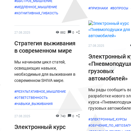
#БЫСТРОЕ_МЫШЛЕНИЕ
#МЕДЛЕННОЕ_МЫШЛЕНИЕ
#ПРИЗНАКИ
#ВОПРОСЫ
#КОГНИТИВНАЯ_ГИБКОСТЬ
27.08.2025
882
0
Стратегия выживания
27.08.2025
в современном мире
Электронный к
Мы начинаем цикл статей,
«Пневмоподуш
освещающих навыки,
грузовых
необходимые для выживания в
автомобилей»
современном SHIVA мире.
Мы рады сообщить в
#РЕЗУЛЬТАТИВНОЕ_МЫШЛЕНИЕ
разработке нового э
#ОТВЕТСТВЕННОСТЬ
курса «Пневмоподушк
#НАВЫКИ_ВЫЖИВАНИЯ
грузовых автомобиле
27.08.2025
740
0
#ЭЛЕКТРОННЫЕ_КУРСЫ
Электронный курс
#ОБУЧЕНИЕ_ПО_АВТОЗАП