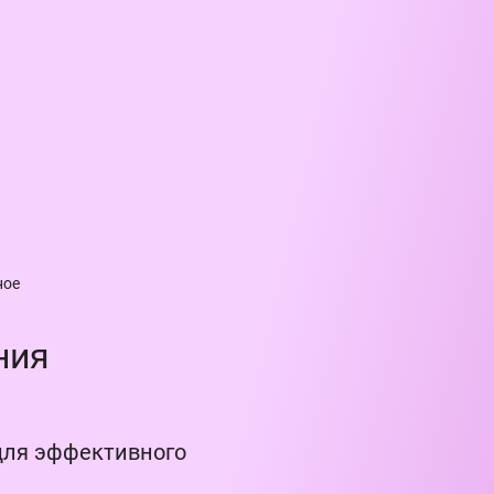
ное
ния
для эффективного