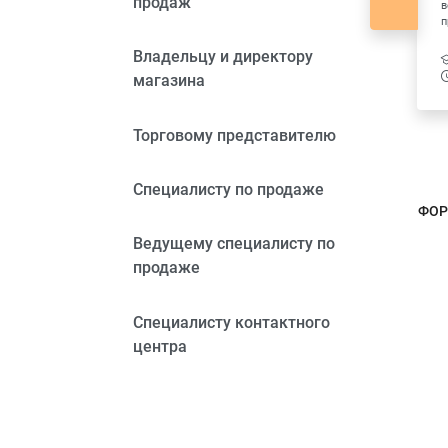
продаж
ту по
в
Торговому представителю,
п
специалисту по продаже,
ведущему специалисту по
Владельцу и директору
продаже
8
магазина
1492
9.86
Торговому представителю
Специалисту по продаже
ФОР
Ведущему специалисту по
продаже
Специалисту контактного
центра