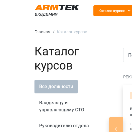
Каталог курсов
Главная
Каталог курсов
Каталог
курсов
РЕК
Все должности
с
Тестирование
Владельцу и
для
Выявление и
управляющему СТО
билей
формирование
л
потребностей.
ителю,
Т
Руководителю отдела
Презентация
аже,
с