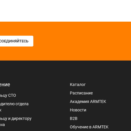
СОЕДИНЯЙТЕСЬ
ение
Каталог
Расписание
льцу СТО
Академия ARMTEK
дителю отдела
ж
Новости
ьцу и директору
B2B
ина
Обучение в ARMTEK