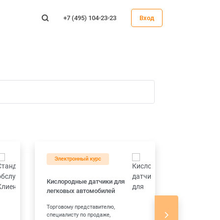
+7 (495) 104-23-23
Вход
Электронный курс
Электронны
Кислородные датчики для
Проведение
легковых автомобилей
собеседован
Торговому представителю,
Владельцу и 
специалисту по продаже,
сто , руководи