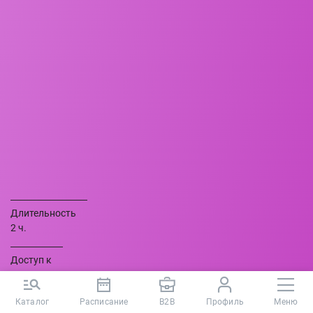
Длительность
2 ч.
Доступ к
курсу
30 дней
Каталог
Расписание
B2B
Профиль
Меню