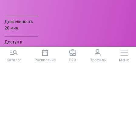
Длительность
20 мин.
Доступ к
тестированию
30 дней
Каталог
Расписание
B2B
Профиль
Меню
Кому подойдет
тестирование